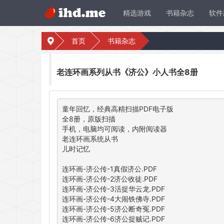
精选游戏
书籍杂志
软件
首页
书籍杂志
老连环画系列从书《济公》小人书全8册
童年回忆，经典高精扫描PDF电子版

全8册，原版扫描

手机，电脑均可阅读，内附阅读器

老连环画系统从书

儿时记忆

连环画-济公传-1真假济公.PDF

连环画-济公传-2济公收徒.PDF

连环画-济公传-3活捉华云龙.PDF

连环画-济公传-4大闹铁佛寺.PDF

连环画-济公传-5济公断奇冤.PDF

连环画-济公传-6济公捉贼记.PDF
