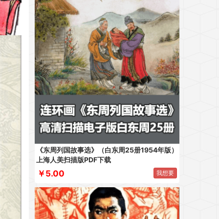
《东周列国故事选》（白东周25册1954年版）
上海人美扫描版PDF下载
￥5.00
我想要