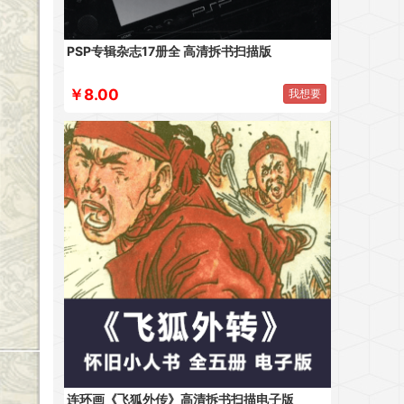
PSP专辑杂志17册全 高清拆书扫描版
￥8.00
我想要
连环画《飞狐外传》高清拆书扫描电子版