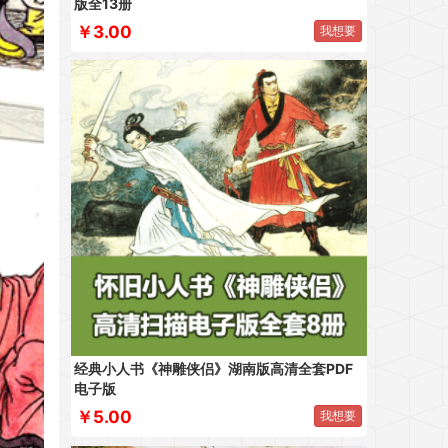
版全13册
￥3.00
我想要
经典小人书《神雕侠侣》湖南版高清全套PDF
电子版
￥5.00
我想要