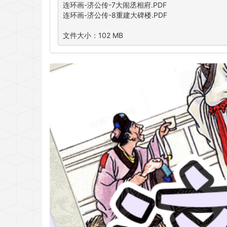
连环画-济公传-7大闹丞相府.PDF

连环画-济公传-8重建大碑楼.PDF

文件大小：102 MB