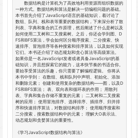
       数据结构是计算机为了高效地利用资源而组织数据的
一种方式。数据结构和算法是解决一切编程问题的基础。 
本书首先介绍了JavaScript语言的基础知识，着讨论了
数组、队列、栈和表等重要的数据结构，下来深分析了散
列表、字典和集合的工作原理，然后阐述了什么是树以及
如何使用二叉树和二叉搜索树。之后，你还会学到图、D
FS和BFS算法，学会如何区分顺序搜索、二分搜索、快
速排序、冒泡排序等各种搜索和排序算法，以及如何实现
它们。本书还介绍了动态规划和贪心算法等高级算法。 
如果你是一名JavaScript发者或者具备JavaScript的基
础知识，并且想探索它的能力，这本快节奏的书适合你。
要始享受算法的乐趣，你只需要了解编程逻辑。 你将从
本书中学到： 在数组、栈和队列中声明、初始化、添加
和删除元素； 创建和使用复杂的数据结构——图，以及D
FS和BFS算法； 表、双向表和循环表的作用； 用散列
表、字典和集合存储不重复的元素； 二叉树和二叉搜索
树的应用； 使用冒泡排序、选择排序、插排序、归并排
序和快速排序算法，对数据结构排序； 使用顺序搜索和
二分搜索，搜索数据结构中的元素； 理解大O表示法、
动态规划和贪婪算法的重要性。

《学习JavaScript数据结构与算法》
