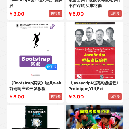
践
不在踩坑 买车防骗
￥3.00
￥5.00
我想要
我想要
《Bootstrap实战》经典web
《javascript框架高级编程》
前端响应式开发教程
Prototype,YUI,Ext
JS,Dojo,MooTools
￥8.00
￥3.00
我想要
我想要